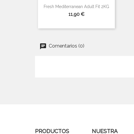

Vista rápida
Fresh Mediterranean Adult Fit 2KG
Precio
11,90 €
Comentarios (0)
PRODUCTOS
NUESTRA