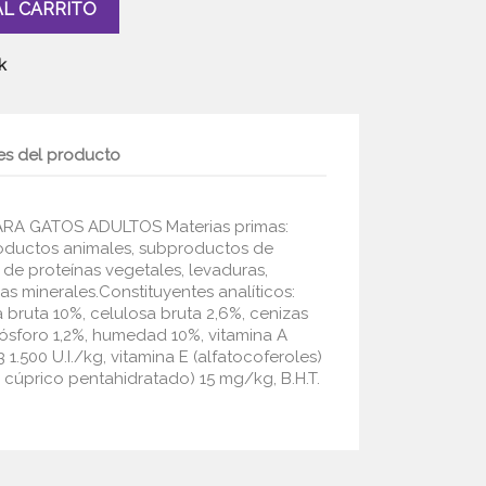
AL CARRITO
k
es del producto
A GATOS ADULTOS Materias primas:
roductos animales, subproductos de
 de proteínas vegetales, levaduras,
ias minerales.Constituyentes analíticos:
 bruta 10%, celulosa bruta 2,6%, cenizas
 fósforo 1,2%, humedad 10%, vitamina A
3 1.500 U.I./kg, vitamina E (alfatocoferoles)
 cúprico pentahidratado) 15 mg/kg, B.H.T.