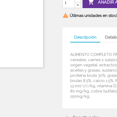

AÑADIR 

Últimas unidades en stoc
Descripción
Detall
ALIMENTO COMPLETO PAR
cereales, carnes y subp
origen vegetal, extractos
aceites y grasas, sustanc
proteína bruta 30%, grasa
brutas 8,5%, calcio 1,5%,
13.000 U.I./kg, vitamina D
80 mg/kg, cobre (sulfato
150mg/kg