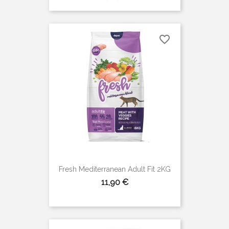
favorite_border
Fresh Mediterranean Adult Fit 2KG
Precio
11,90 €