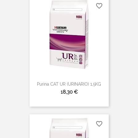
favorite_border
Purina CAT UR (URINARIO) 1,5KG
Precio
18,30 €
favorite_border