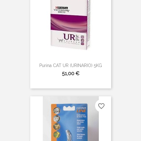
Purina CAT UR (URINARIO) 5KG
Precio
51,00 €
favorite_border