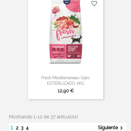
favorite_border
Fresh Mediterranean Gato
ESTERILIZADO 2KG
Precio
12,90 €
Mostrando 1-12 de 37 artículo(s)
1

Siguiente
2
3
4