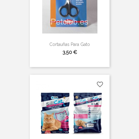
Cortauñas Para Gato
Precio
3,50 €
favorite_border