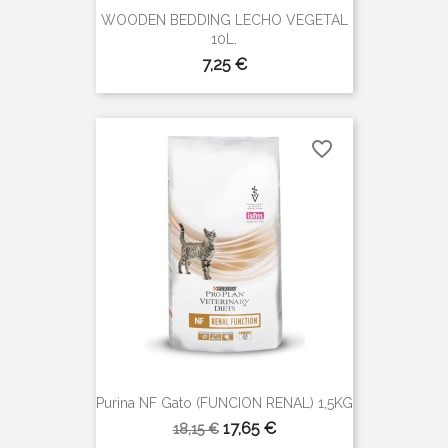
WOODEN BEDDING LECHO VEGETAL
10L.
Precio
7,25 €
favorite_border
Purina NF Gato (FUNCION RENAL) 1,5KG
Precio
Precio
17,65 €
18,15 €
base