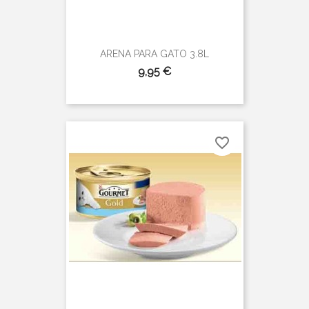
ARENA PARA GATO 3.8L
Precio
9,95 €
favorite_border