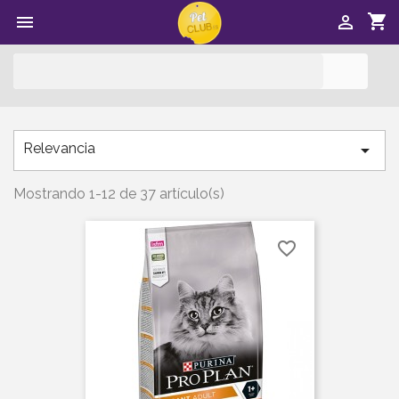
shopping_cart



Relevancia

Mostrando 1-12 de 37 artículo(s)
favorite_border