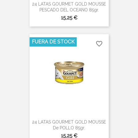
24 LATAS GOURMET GOLD MOUSSE
PESCADO DEL OCEANO 85gr.
Precio
15,25 €
FUERA DE STOCK
favorite_border
24 LATAS GOURMET GOLD MOUSSE
De POLLO 85gr.
Precio
15,25 €